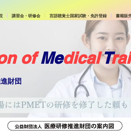
院
講習会・研修会
言語聴覚士国家試験・免許登録
書籍販
on of
Me
dical
T
ra
推進財団